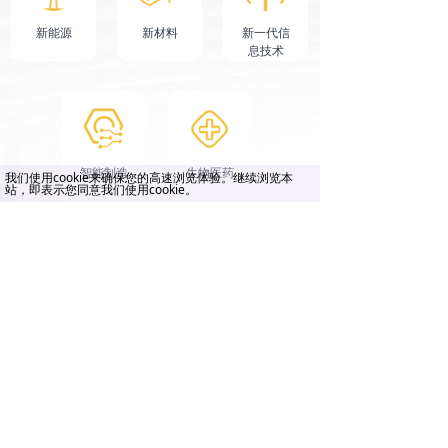
新能源
新材料
新一代信
息技术
智能制造
生物医药
我们使用cookie来确保您的高速浏览体验。继续浏览本
站，即表示您同意我们使用cookie。
华德资本管理集团有限公司
电话：
010-85888096
邮箱：
BP@wondergroup.cn
地址：
北京市朝阳区北辰东路8号院1号楼北辰时
代大厦28层2801-07